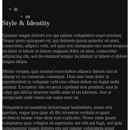
de
en
Style & Identity
Quuntur magni dolores eos qui ratione voluptatem sequi nesciunt.
Neque porro quisquam est, qui dolorem ipsum quiaolor sit amet,
consectetur, adipisci velit, sed quia non numquam eius modi tempora
incidunt ut labore et dolore magnam dolor sit amet, consectetur
adipisicing elit, sed do eiusmod tempor incididunt ut labore et dolore
magna aliqua.
Minim veniam, quis nostrud exercitation ullamco laboris nisi ut
aliquip ex ea commodo consequat. Duis aute irure dolor in
reprehenderit in voluptate velit esse cillum dolore eu fugiat nulla
pariatur. Excepteur sint occaecat cupidatat non proident, sunt in
culpa qui officia deserunt mollit anim id est laborum. Sed ut
perspiciatis unde omnis iste natus error sit.
Voluptatem accusantium doloremque laudantium, totam rem
aperiam, eaque ipsa quae ab illo inventore veritatis et quasi
architecto beatae vitae dicta sunt explicabo. Nemo enim ipsam
voluptatem quia voluptas sit aspernatur aut odit aut fugit, sed quia
consequuntur magni dolores eos qui ratione voluptatem sequi