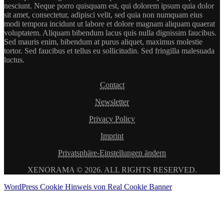
nesciunt. Neque porro quisquam est, qui dolorem ipsum quia dolor
sit amet, consectetur, adipisci velit, sed quia non numquam eius
modi tempora incidunt ut labore et dolore magnam aliquam quaerat
voluptatem. Aliquam bibendum lacus quis nulla dignissim faucibus.
Sed mauris enim, bibendum at purus aliquet, maximus molestie
tortor. Sed faucibus et tellus eu sollicitudin. Sed fringilla malesuada
luctus.
Contact
Newsletter
Privacy Policy
Imprint
Privatsphäre-Einstellungen ändern
XENORAMA © 2026. ALL RIGHTS RESERVED.
WordPress Cookie Hinweis von Real Cookie Banner