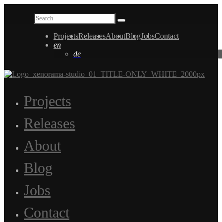
Projects
Releases
About
Blog
Jobs
Contact
en
de
Projects
Releases
About
Blog
Jobs
Contact