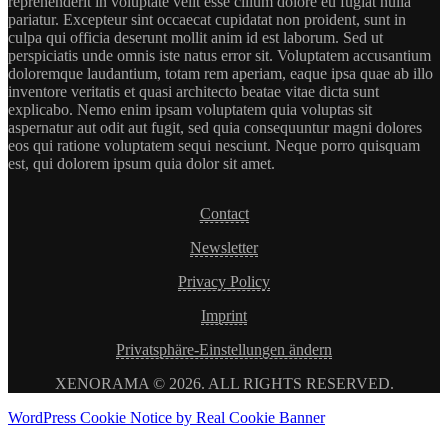
reprehenderit in voluptate velit esse cillum dolore eu fugiat nulla
pariatur. Excepteur sint occaecat cupidatat non proident, sunt in
culpa qui officia deserunt mollit anim id est laborum. Sed ut
perspiciatis unde omnis iste natus error sit. Voluptatem accusantium
doloremque laudantium, totam rem aperiam, eaque ipsa quae ab illo
inventore veritatis et quasi architecto beatae vitae dicta sunt
explicabo. Nemo enim ipsam voluptatem quia voluptas sit
aspernatur aut odit aut fugit, sed quia consequuntur magni dolores
eos qui ratione voluptatem sequi nesciunt. Neque porro quisquam
est, qui dolorem ipsum quia dolor sit amet.
Contact
Newsletter
Privacy Policy
Imprint
Privatsphäre-Einstellungen ändern
XENORAMA © 2026. ALL RIGHTS RESERVED.
WordPress Cookie Notice by Real Cookie Banner